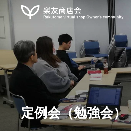
コ
ン
テ
ン
ツ
へ
ス
キ
ッ
プ
定例会（勉強会）