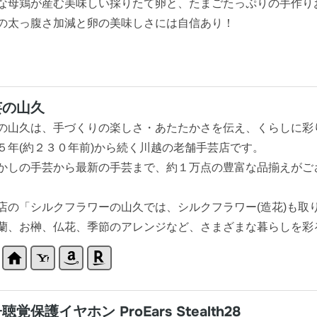
な母鶏が産む美味しい採りたて卵と、たまごたっぷりの手作り
の太っ腹さ加減と卵の美味しさには自信あり！
芸の山久
の山久は、手づくりの楽しさ・あたたかさを伝え、くらしに彩
５年(約２３０年前)から続く川越の老舗手芸店です。
かしの手芸から最新の手芸まで、約１万点の豊富な品揃えがご
店の「シルクフラワーの山久では、シルクフラワー(造花)も取
蘭、お榊、仏花、季節のアレンジなど、さまざまな暮らしを彩
聴覚保護イヤホン ProEars Stealth28