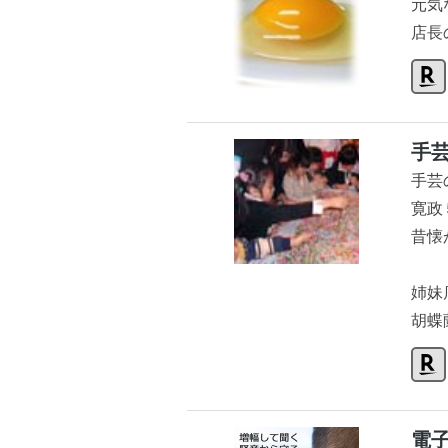
元気
店長
手
手芸
寛政
昔懐
姉妹
胡蝶
電子