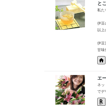
と
私た
伊豆
以上
伊豆河
甘味
エ
ネッ
でデ