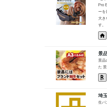
Pr
ーを
大き
す。
景
景品
た 
埼
生パ