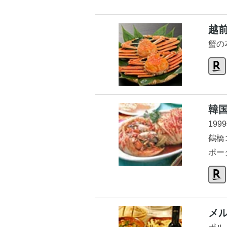
越
蟹の
韓
199
鶴橋
ポー
メ