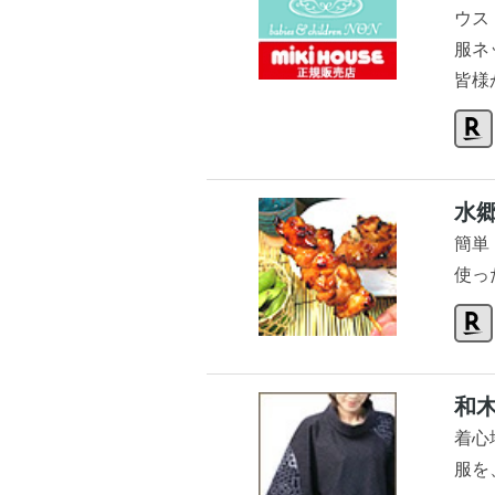
ウス
服ネ
皆様
水
簡単
使っ
和
着心
服を