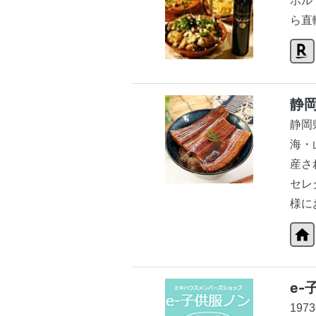
ポル
ら直
静
静岡
海・
産さ
セレ
様に
e-
19