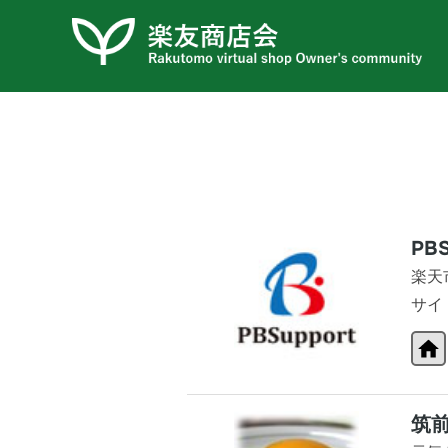
コ
ン
テ
ン
ツ
へ
ス
キ
ッ
PBS
プ
楽天
サイ
筑前