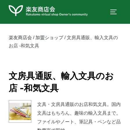
コ
ン
サイドバ
テ
ン
ツ
楽友商店会
加盟ショップ
文房具通販、輸入文具の
へ
お店 -和気文具
ス
キ
ッ
文房具通販、輸入文具のお
プ
店 -和気文具
文具・文房具通販のお店和気文具。国内
文具はもちろん、趣味の輸入文具まで。
ファイルやノート、筆記具・ペンなど品