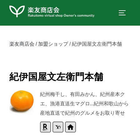
コ
ン
サイドバ
テ
ン
ツ
楽友商店会
加盟ショップ
紀伊国屋文左衛門本舗
へ
ス
キ
紀伊国屋文左衛門本舗
ッ
プ
紀州梅干し、有田みかん、紀州産本ク
エ、漁港直送生マグロ...紀州和歌山から
産地直送で紀州のグルメをお取り寄せ