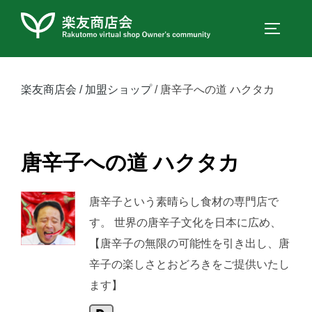
コ
ン
サイドバ
テ
ン
ツ
楽友商店会
加盟ショップ
唐辛子への道 ハクタカ
へ
ス
キ
唐辛子への道 ハクタカ
ッ
プ
唐辛子という素晴らし食材の専門店で
す。 世界の唐辛子文化を日本に広め、
【唐辛子の無限の可能性を引き出し、唐
辛子の楽しさとおどろきをご提供いたし
ます】