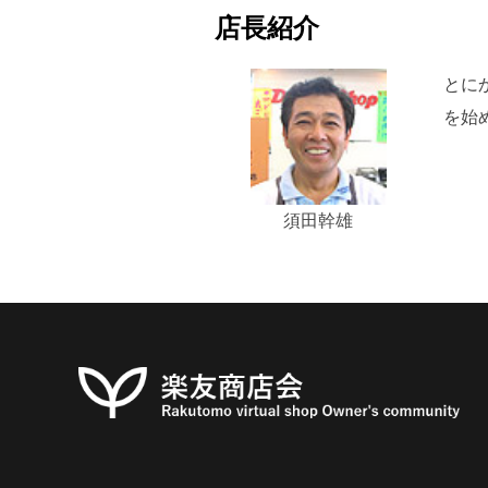
店長紹介
とに
を始
須田幹雄