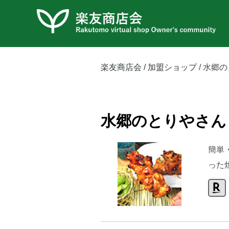
コ
ン
テ
ン
ツ
楽友商店会
加盟ショップ
水郷の
へ
ス
キ
水郷のとりやさん
ッ
プ
簡単
った